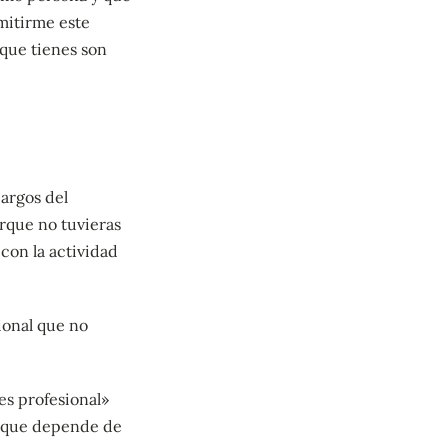
mitirme este
s que tienes son
argos del
orque no tuvieras
con la actividad
ional que no
 es profesional»
 y que depende de