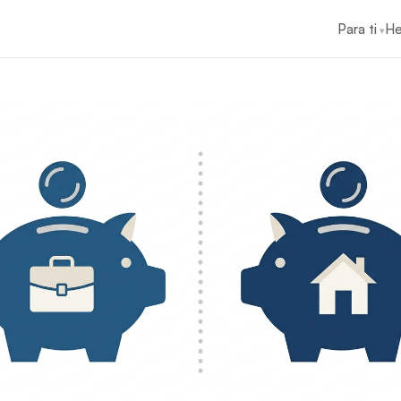
Para ti
He