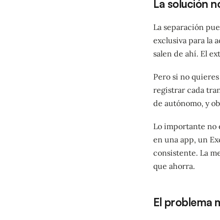
La solución n
La separación pue
exclusiva para la a
salen de ahí. El e
Pero si no quieres
registrar cada tr
de autónomo, y obt
Lo importante no 
en una app, un Exc
consistente. La m
que ahorra.
El problema m