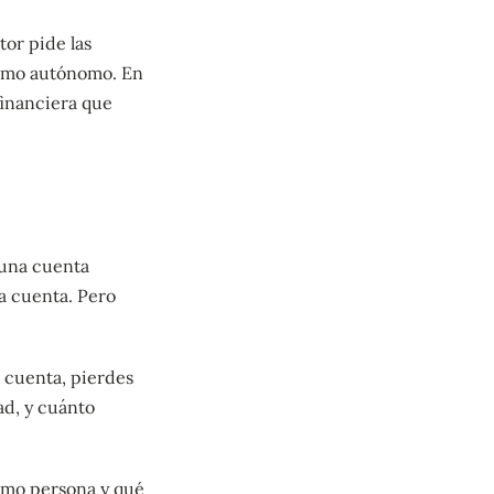
tor pide las
como autónomo. En
financiera que
 una cuenta
a cuenta. Pero
 cuenta, pierdes
ad, y cuánto
como persona y qué