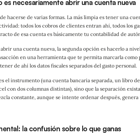
o es necesariamente abrir una cuenta nueva
de hacerse de varias formas. La más limpia es tener una cue
ctividad: todos los cobros de clientes entran ahí, todos los g
xtracto de esa cuenta es básicamente tu contabilidad de aut
 abrir una cuenta nueva, la segunda opción es hacerlo a nivel
ansacción en una herramienta que te permita marcarla como
ener de ahí los datos fiscales separados del gasto personal.
es el instrumento (una cuenta bancaria separada, un libro d
el con dos columnas distintas), sino que la separación exist
ezcla constante, aunque se intente ordenar después, genera 
ental: la confusión sobre lo que ganas