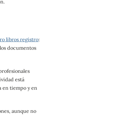
n.
ro libros registro
:
n los documentos
profesionales
ividad está
a en tiempo y en
iones, aunque no