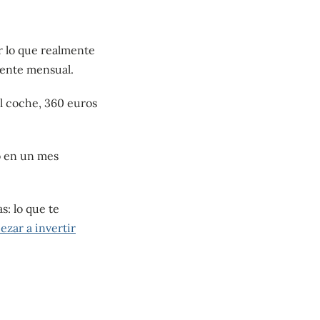
r lo que realmente
alente mensual.
l coche, 360 euros
to en un mes
s: lo que te
zar a invertir