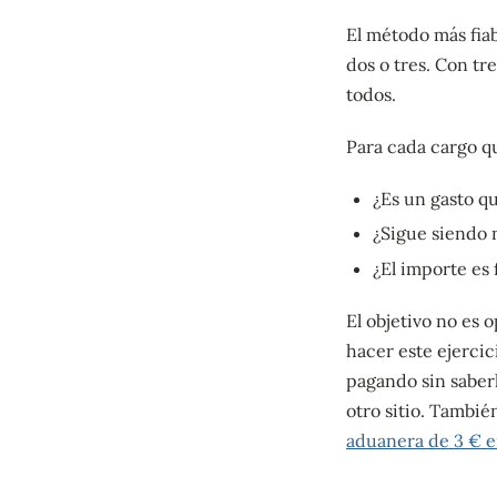
El método más fiab
dos o tres. Con tr
todos.
Para cada cargo q
¿Es un gasto q
¿Sigue siendo 
¿El importe es f
El objetivo no es 
hacer este ejerci
pagando sin saber
otro sitio. Tambi
aduanera de 3 € e