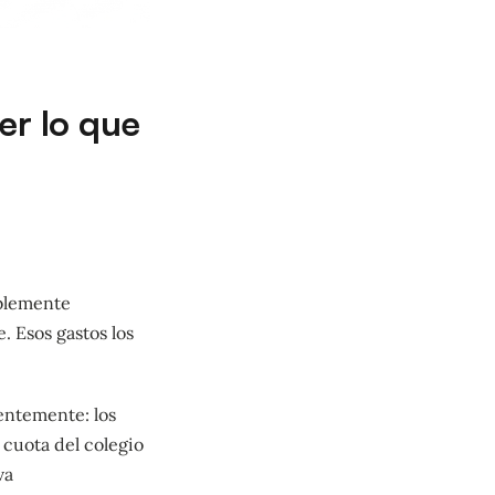
er lo que
ablemente
e. Esos gastos los
tentemente: los
 cuota del colegio
va