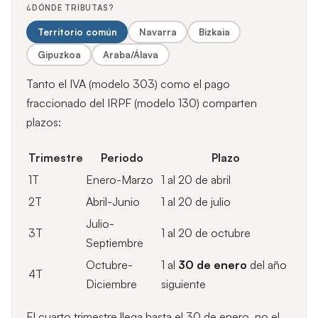
¿DÓNDE TRIBUTAS?
Territorio común
Navarra
Bizkaia
Gipuzkoa
Araba/Álava
Tanto el IVA (modelo 303) como el pago
fraccionado del IRPF (modelo 130) comparten
plazos:
Trimestre
Periodo
Plazo
1T
Enero-Marzo
1 al 20 de abril
2T
Abril-Junio
1 al 20 de julio
Julio-
3T
1 al 20 de octubre
Septiembre
Octubre-
1 al
30 de enero
del año
4T
Diciembre
siguiente
El cuarto trimestre llega hasta el 30 de enero, no el