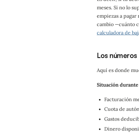
meses. Si no lo su
empiezas a pagar n
cambio —cuánto co
calculadora de baj
Los números r
Aquí es donde muc
Situación durante 
Facturación me
Cuota de autó
Gastos deducib
Dinero disponi