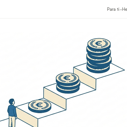
Para ti
He