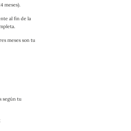
24 meses).
te al fin de la
ompleta.
tres meses son tu
s según tu
2