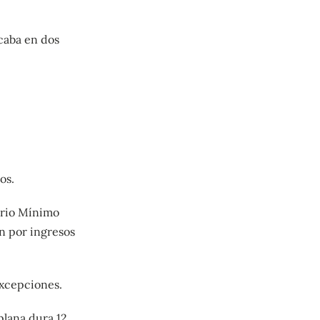
acaba en dos
os.
ario Mínimo
ón por ingresos
excepciones.
 plana dura 12