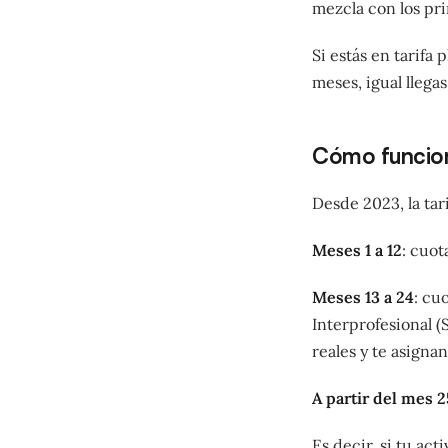
mezcla con los pri
Si estás en tarifa
meses, igual llegas
Cómo funciona
Desde 2023, la tar
Meses 1 a 12
: cuot
Meses 13 a 24
: cu
Interprofesional (
reales y te asigna
A partir del mes 2
Es decir, si tu act