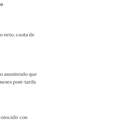
mo
o neto, cuota de
 eso asumiendo que
meses post-tarifa
 coincidir con