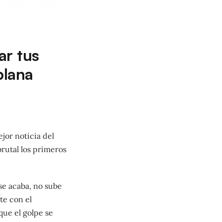
ar tus
plana
jor noticia del
brutal los primeros
se acaba, no sube
te con el
ue el golpe se