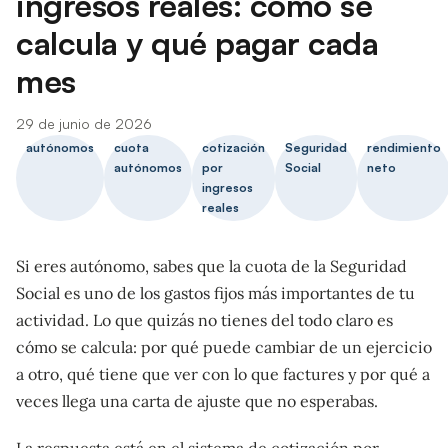
ingresos reales: cómo se
calcula y qué pagar cada
mes
29 de junio de 2026
autónomos
cuota
cotización
Seguridad
rendimiento
autónomos
por
Social
neto
ingresos
reales
Si eres autónomo, sabes que la cuota de la Seguridad
Social es uno de los gastos fijos más importantes de tu
actividad. Lo que quizás no tienes del todo claro es
cómo se calcula: por qué puede cambiar de un ejercicio
a otro, qué tiene que ver con lo que factures y por qué a
veces llega una carta de ajuste que no esperabas.
La respuesta está en el sistema de cotización por